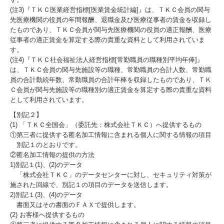
(注3)『ＴＫＣ医業経営指標[医業賃金統計編]』は、ＴＫＣ会員の関与
先医療機関の役員の年間報酬、退職金及び医療従事者の賃金を収録し
たものであり、ＴＫＣ会員が関与先医療機関の役員の適正報酬、医療
従事者の適正賃金を算定する際の貴重な資料として利用されていま
す。
(注4)『ＴＫＣ社会福祉法人経営指標[常勤職員の職種別平均年俸]』
は、ＴＫＣ会員の関与先施設等の職種、常勤職員の合計人数、常勤職
員の合計勤続年数、常勤職員の合計年棒を収録したものであり、ＴＫ
Ｃ会員が関与先施設等の職種別の適正賃金を算定する際の貴重な資料
として利用されています。
【別記２】
(1) 「ＴＫＣ全国会」（委託先：株式会社ＴＫＣ）へ提供するもの
①第三者に提供する匿名加工情報に含まれる個人に関する情報の項目
別記１のとおりです。
②匿名加工情報の提供の方法
1)別記１(1)、(2)のデータ
「株式会社ＴＫＣ」のデータセンターに対し、セキュリティ対策が
施された回線で、別記１の項目のデータを送信します。
2)別記１(3)、(4)のデータ
書面又はその書面のＦＡＸで提供します。
(2) お客様へ提供するもの