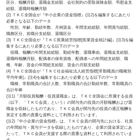
区分、報酬月額、退職金支給額、会社契約の受取保険金額、弔慰金支
給額、退職時報酬月額
(2) ＴＫＣ全国会が『中小企業の賃金指標』(注2)を編集するにあたり
必要となる以下のデータ
性別、年齢、勤続年数、月例賃金、年間支給総額、年間賞与総額、
職務区分、前職分支給額、退職区分
(3) ＴＫＣ全国会が『ＴＫＣ医業経営指標[医業賃金統計編]』(注3)を編
集するにあたり必要となる以下のデータ
役職、報酬の年間支給総額、勤続年数、退職事由、退職金支給額、
退職時報酬月額、配偶者の保有資格、配偶者への年間総支給額、職
種、年齢、賃金の年間総支給額、賃金の月額支給額
(4) ＴＫＣ全国会が『ＴＫＣ社会福祉法人経営指標[常勤職員の職種別
平均年俸]』(注4)を編集するにあたり必要となる以下のデータ
職種、常勤職員の合計人数、常勤職員の合計勤続年数、常勤職員の
合計年棒
(注1)『月額役員報酬・役員退職金』は、ＴＫＣ全国会に所属する会員
（以下、「ＴＫＣ会員」という）の関与先の役員の月額報酬および退
職金を収録したものであり、ＴＫＣ会員が関与先の役員の適正報酬を
算定する際の貴重な資料として利用されています。
(注2)『中小企業の賃金指標』は、ＴＫＣ会員の関与先における、社員
の年間給与・賞与データを収録したものであり、企業の賃金算定にあ
たって、ＴＫＣ会員が支援する際の貴重な資料として利用されていま
す。